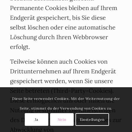
Permanente Cookies bleiben auf Ihrem
Endgerät gespeichert, bis Sie diese
selbst löschen oder eine automatische
Löschung durch Ihren Webbrowser
erfolgt.
Teilweise können auch Cookies von
Drittunternehmen auf Ihrem Endgerät
gespeichert werden, wenn Sie unsere
Seite betreten (Third-Party-Cookies).
Diese Seite verwendet Cookies. Mit der Weiternutzung der
Diese ermöglichen uns oder Ihnen die
Seite, stimmst du der Verwendung von Cookies zu.
Nutzung bestimmter Dienstleistungen
des Drittunternehmens (z.B. Cookies zur
Ja
Nein
Einstellungen
Abwicklung von