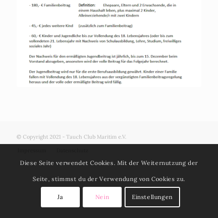
© Copyright 2021 - Tauch Club Maritim e.V.
Impressum
Datenschutz
Diese Seite verwendet Cookies. Mit der Weiternutzung der
Seite, stimmst du der Verwendung von Cookies zu.
Ja
Nein
Einstellungen