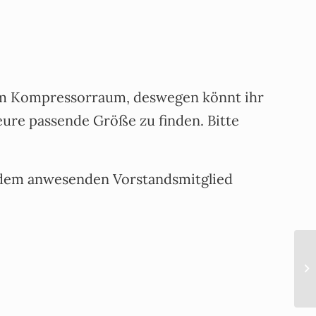
 im Kompressorraum, deswegen könnt ihr
re passende Größe zu finden. Bitte
on dem anwesenden Vorstandsmitglied
Ju