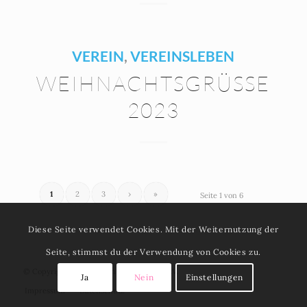
VEREIN
,
VEREINSLEBEN
WEIHNACHTSGRÜSSE 2
023
1
2
3
›
»
Seite 1 von 6
Diese Seite verwendet Cookies. Mit der Weiternutzung der
Seite, stimmst du der Verwendung von Cookies zu.
© Copyright 2021 - Tauch Club Maritim e.V.
Ja
Nein
Einstellungen
Impressum
Datenschutz